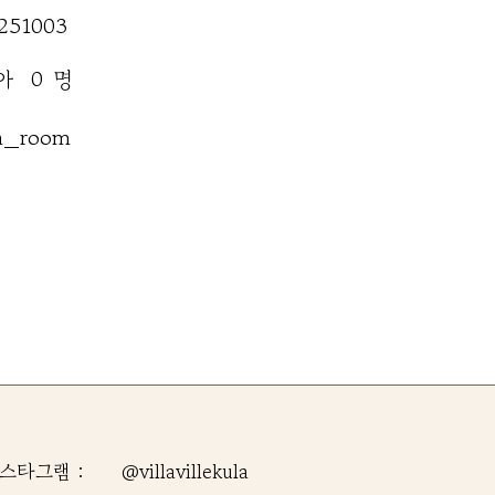
251003
명
아
0
n_room
스타그램 :
@villavillekula