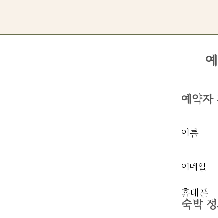
예
예약자
이름
이메일
​휴대폰
​숙박 