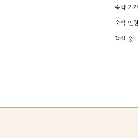
숙박 기
​숙박 인
​객실 종