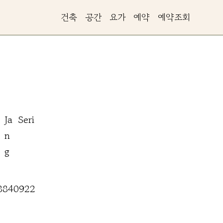
건축
공간
요가
예약
예약조회
Ja
Seri
n
g
8840922