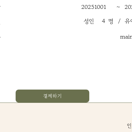
간
20251001
~
20
성인
4
명
/
유
원
류
mai
결제하기
인