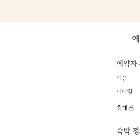
예
예약자
이름
이메일
​휴대폰
​숙박 