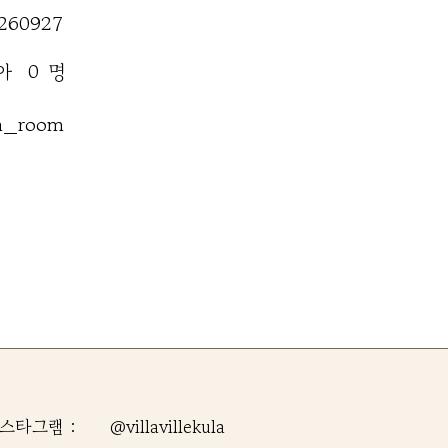
260927
명
아
0
n_room
스타그램 :
@villavillekula