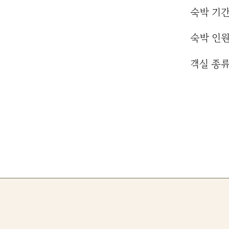
숙박 기
​숙박 인
​객실 종