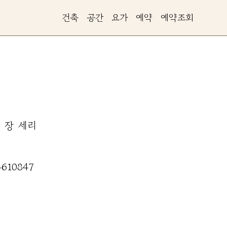
건축
공간
요가
예약
예약조회
장
세리
4610847