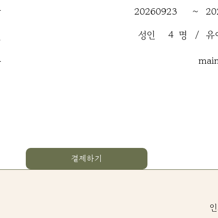
간
20260923
~
20
성인
4
명
/
유
원
류
mai
결제하기
인