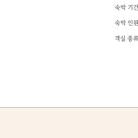
숙박 기
​숙박 인
​객실 종