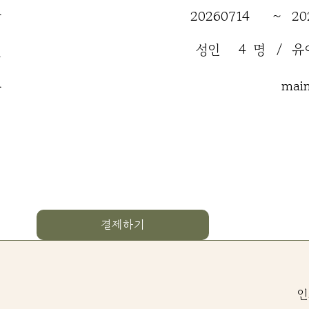
간
20260714
~
20
성인
4
명
/
유
원
류
mai
결제하기
인