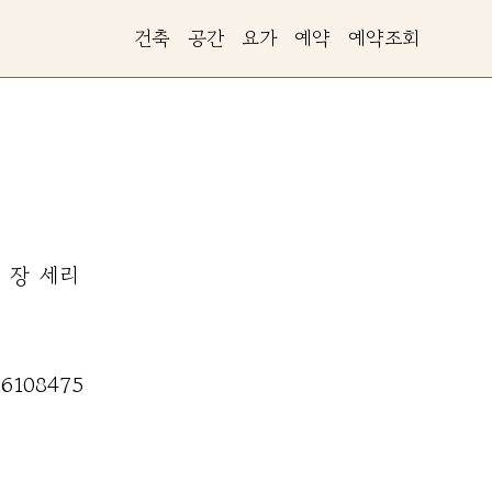
건축
공간
요가
예약
예약조회
장
세리
16108475