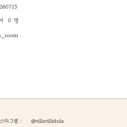
260715
명
아
0
n_room
스타그램 :
@villavillekula