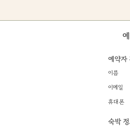
예
예약자
이름
이메일
​휴대폰
​숙박 