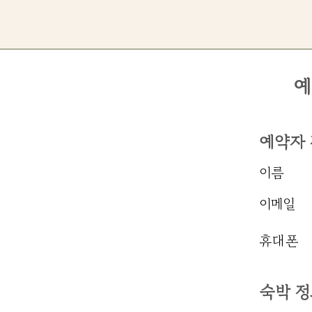
예
예약자
이름
이메일
​휴대폰
​숙박 