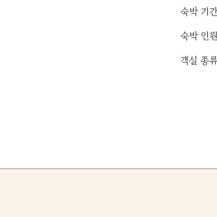
숙박 기
​숙박 인
​객실 종