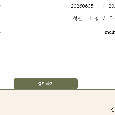
간
20260605
~
20
성인
4
명
/
유
원
류
mai
결제하기
인