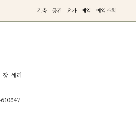
건축
공간
요가
예약
예약조회
장
세리
4610847