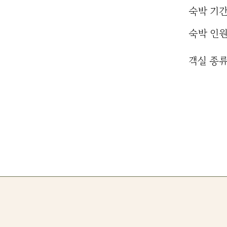
숙박 기
​숙박 인
​객실 종