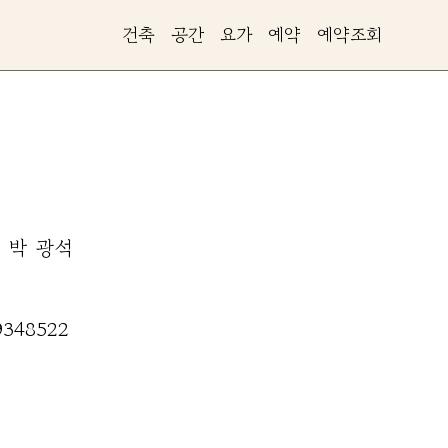
건축
공간
요가
예약
예약조회
박
광석
9348522