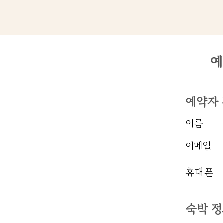
예
예약자
이름
이메일
​휴대폰
​숙박 