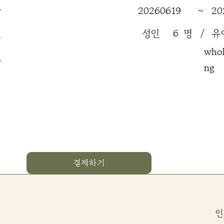
간
20260619
~
20
원
성인
6
명
/
유
whol
류
ng
결제하기
인